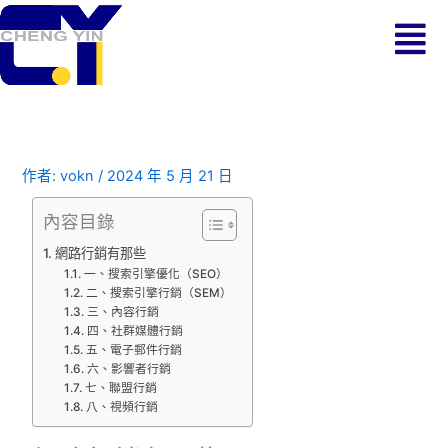
跳
Menu
至
主
要
內
容
作者:
vokn
/
2024 年 5 月 21 日
內容目錄
網路行銷有那些
一、搜索引擎優化（SEO）
二、搜索引擎行銷（SEM）
三、內容行銷
四、社群媒體行銷
五、電子郵件行銷
六、影響者行銷
七、聯盟行銷
八、視頻行銷