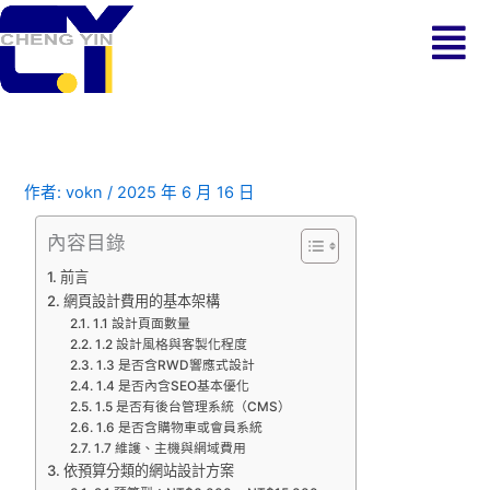
跳
Menu
至
主
要
內
容
作者:
vokn
/
2025 年 6 月 16 日
內容目錄
前言
網頁設計費用的基本架構
1.1 設計頁面數量
1.2 設計風格與客製化程度
1.3 是否含RWD響應式設計
1.4 是否內含SEO基本優化
1.5 是否有後台管理系統（CMS）
1.6 是否含購物車或會員系統
1.7 維護、主機與網域費用
依預算分類的網站設計方案