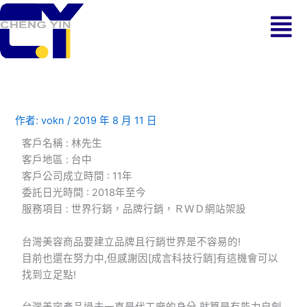
跳
Menu
至
主
要
內
容
作者:
vokn
/
2019 年 8 月 11 日
客戶名稱 : 林先生
客戶地區 : 台中
客戶公司成立時間 : 11年
委託日光時間 : 2018年至今
服務項目 : 世界行銷，品牌行銷，ＲＷＤ網站架設
台灣美容商品要建立品牌且行銷世界是不容易的!
目前也還在努力中,但感謝因[成言科技行銷]有這機會可以
找到立足點!
台灣美容產品過去一直是代工廠的身分,就算是有能力自創