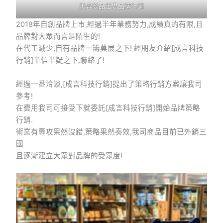
美容商品世界品牌行銷
2018年自創品牌上市,經過半年業務努力,成績真的有限,且
品牌對大眾而言是陌生的!
在代工減少,自有品牌一籌莫展之下! 經朋友介紹[成言科技
行銷]半信半疑之下,聯絡了!
經過一番洽談,[成言科技行銷]提出了策略行銷方案讓我司
參考!
在費用我司可接受下就委託[成言科技行銷]開始品牌策略
行銷.
術業有專攻果然沒錯,策略果然奏效,我司商品目前已外銷三
國
且逐漸建立大眾對品牌的受眾度!