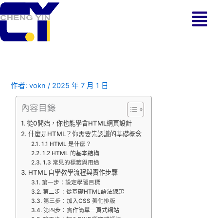
跳
Menu
至
主
要
內
容
作者:
vokn
/
2025 年 7 月 1 日
內容目錄
從0開始，你也能學會HTML網頁設計
什麼是HTML？你需要先認識的基礎概念
1.1 HTML 是什麼？
1.2 HTML 的基本結構
1.3 常見的標籤與用途
HTML 自學教學流程與實作步驟
第一步：設定學習目標
第二步：從基礎HTML語法練起
第三步：加入CSS 美化排版
第四步：實作簡單一頁式網站