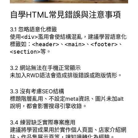
自學HTML常見錯誤與注意事項
3.1 忽略語意化標籤
使用
<div>
濫用會使結構混亂，建議學習語意化
標籤如：
<header>
、
<main>
、
<footer>
、
<section>
等。
3.2 網站無法在手機正常顯示
未加入RWD語法會造成排版錯誤或跑版情形。
3.3 沒有考慮SEO結構
標題階層亂用、不設定meta資訊、圖片未加alt
說明，都會影響搜尋引擎收錄。
3.4 練習缺乏實際專案應用
建議將學習成果用於實作個人頁面、店家介紹網
站、作品集展示頁等，讓知識轉化為經驗。